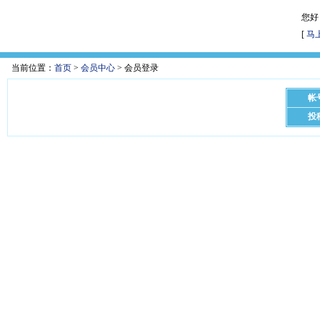
您好
[
马
当前位置：
首页
>
会员中心
> 会员登录
帐号
会员登录
用户名：
注册帐号
密码：
投稿
保存时间：
商城