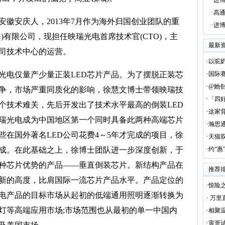
进博
·
高
徽安庆人，2013年7月作为海外归国创业团队的重
·
球
进
)有限公司，现担任映瑞光电首席技术官(CTO)，主
最新
公司技术中心的运营。
·
以驼
·
电仅量产少量正装LED芯片产品。为了摆脱正装芯
国际
·
@她
争，市场严重同质化的影响，徐慧文博士带领映瑞技
·
「四好
个技术难关，先后开发出了技术水平最高的倒装LED
·
大
这家
映瑞光电成为中国地区第一个同时具备此两种高端芯片
·
瀚思
些在国外著名LED公司花费4～5年才完成的项目，徐
·
天猫
·
成。在此基础之上，徐博士团队进一步深度创新，于
约“惠
装两种芯片优势的产品——垂直倒装芯片。新结构产品在
推荐
新的高度，比肩国际一流芯片产品水平。产品定位的
·
惊险之
电产品的目标市场从起初的低端通用照明逐渐转换为
·
万里
灯等高端应用市场;市场范围也从最初的单一中国内
·
相聚温
·
寅哥