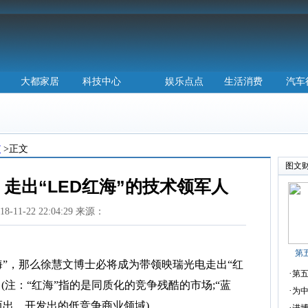
大都家居
科技中心
娱乐点点
生活消费
汽车
”
>正文
图文
走出“LED红海”的技术领军人
018-11-22 22:04:29 来源：
第
”，那么徐慧文博士必将成为带领映瑞光电走出“红
·
第五
(注：“红海”指的是同质化的竞争残酷的市场;“蓝
·
为中
而出，开发出的低竞争商业领域)。
·