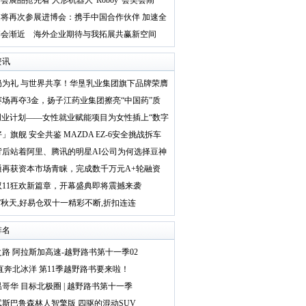
会展品抢先看 人形机器人“Roboy”会笑会闹
通将再次参展进博会：携手中国合作伙伴 加速全
博会渐近 海外企业期待与我拓展共赢新空间
资讯
奶为礼 与世界共享！华垦乳业集团旗下品牌荣膺
赛场再夺3金，扬子江药业集团擦亮“中国药”质
创业计划——女性就业赋能项目为女性插上“数字
」旗舰 安全共鉴 MAZDA EZ-6安全挑战拆车
背后站着阿里、腾讯的明星AI公司为何选择豆神
通再获资本市场青睐，完成数千万元A+轮融资
双11狂欢新篇章，开幕盛典即将震撼来袭
”秋天,好易仓双十一精彩不断,折扣连连
排名
路 阿拉斯加高速-越野路书第十一季02
直奔北冰洋 第11季越野路书要来啦！
哥华 目标北极圈 | 越野路书第十一季
试斯巴鲁森林人智擎版 四驱的混动SUV