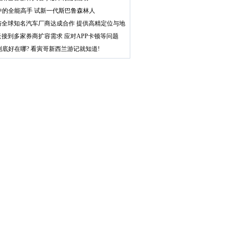
中的全能高手 试新一代斯巴鲁森林人
与全球知名汽车厂商达成合作 提供高精定位与地
云接到多家券商扩容需求 应对APP卡顿等问题
到底好在哪? 看寅哥新西兰游记就知道!