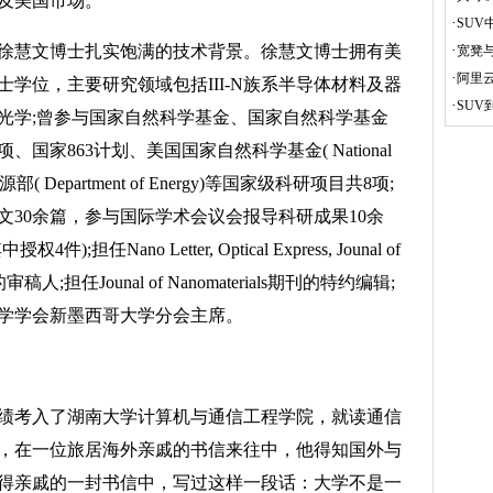
及美国市场。
·
SUV
慧文博士扎实饱满的技术背景。徐慧文博士拥有美
·
宽凳
·
阿里
学位，主要研究领域包括III-N族系半导体材料及器
·
SUV
光学;曾参与国家自然科学基金、国家自然科学基金
家863计划、美国国家自然科学基金( National
能源部( Department of Energy)等国家级科研项目共8项;
文30余篇，参与国际学术会议会报导科研成果10余
任Nano Letter, Optical Express, Jounal of
审稿人;担任Jounal of Nanomaterials期刊的特约编辑;
学学会新墨西哥大学分会主席。
绩考入了湖南大学计算机与通信工程学院，就读通信
，在一位旅居海外亲戚的书信来往中，他得知国外与
得亲戚的一封书信中，写过这样一段话：大学不是一