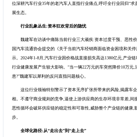
位深耕汽车行业35年的老汽车人直指行业痛点,呼吁全行业回归“求
展生态。
行业乱象丛生:资本狂欢背后的隐忧
魏建军在访谈中痛陈当前行业三大顽疾:资本过度干预、恶性
国汽车流通协会提交的《关于当前汽车经销商面临资金困境和关停
示。2024年1-8月,汽车行业因价格战直接损失高达1380亿元,产业
行业健康发展产生较大影响。“当一辆22万元的车突然降价10万元
患?”魏建军以犀利的反问直指问题核心。
这位行业领袖特别警示了资本无序扩张所带来的风险,揭露车
相。不遵守商业规则的竞争,逼使上游供应商的生存环境非常差,间
恶性循环会破坏供应链的稳定性和可靠性,威胁整个产业链的健康,
步。
全球化路径:从“走出去”到“走上去”