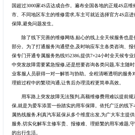
国超过3000家4S店达成合作。遍布全国各地的正规4S店
市、不同地区车主的维修需求,车主可就近选择官方4S店进
保障,避免问题发生。
除了线下完善的维修网络,贴心的线上全天候服务也是
部分。为了打通服务沟通壁垒,及时响应车主各类咨询、报
保专门开通专属服务热线952386,提供7×24小时全天候
中突发故障需要紧急报修,还是想要咨询各类问题,车主随时
业客服人员获得一对一解答与协助。全程清晰透明的服务对
理赔过程中的繁琐沟通,让售后办理流程更简单高效。
用车路上突发故障无法预判,高额维修费用难以提前规
保,就是为爱车添置一份踏实的用车保障。依托广泛的线下
属热线服务,利真汽车延保从多个维度出发,为广大车主提
服务,切实化解车主修车贵、报修难、理赔繁的用车难题,
的出行生活。