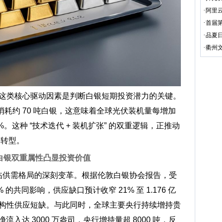
·
阿里
·
首届
·
品夏
·
衢州文
这类核心驱动因素是判断白银短期投资潜力的关键。
需消耗约 70 吨白银，这意味着全球光伏装机量每增加
%。这种 “技术迭代 + 装机扩张” 的双重逻辑，正推动
” 转型。
 白银双重属性凸显投资价值
面临供需格局的深刻变革。根据伦敦白银协会报告，受
 的共同影响，供应缺口预计收窄 21% 至 1.176 亿
构性供应短缺。与此同时，全球主要央行持续增持贵
 净流入达 3000 万盎司，央行增持量超 8000 吨，反