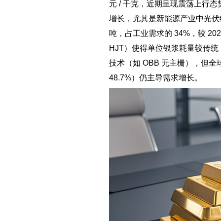
元 / 千克，近期呈现震荡上行
增长，尤其是新能源产业中光伏组件
吨，占工业需求的 34%，较 20
HJT）使得单位银浆耗量较传统 P
技术（如 OBB 无主栅），但全
48.7%）仍主导需求增长。