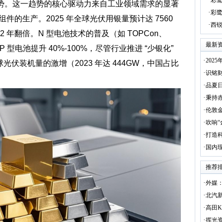
彩鹭
态势。这一趋势的核心驱动力来自工业领域需求的显著
·
彩鹭
的生产。2025 年全球光伏用银量预计达 7560
·
西锐
22 年翻倍。N 型电池技术的普及（如 TOPCon、
最新
 型电池提升 40%-100%，尽管行业推进 “少银化”
·
20
球光伏装机量的激增（2023 年达 444GW，中国占比
·
识铭
·
品夏
·
秉持
·
伦敦
·
吹响“
·
打造
·
国内
推荐
·
外媒：
·
北汽
·
高田
·
挥光资