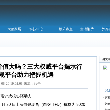
大都家居
科技中心
娱乐点点
生活消费
汽车
图文
资价值大吗？三大权威平台揭示行
规平台助力把握机遇
5-08-20 19:02:08 来源：领告
第
业需求成核心驱动力
·
第五
·
创
 月 20 日上海白银现货（白银 T+D）价格为 9020
·