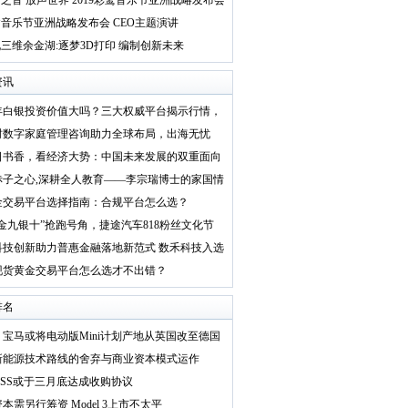
之音 放声世界 2019彩鹭音乐节亚洲战略发布会
音乐节亚洲战略发布会 CEO主题演讲
三维余金湖:逐梦3D打印 编制创新未来
资讯
25年白银投资价值大吗？三大权威平台揭示行情，
财数字家庭管理咨询助力全球布局，出海无忧
日书香，看经济大势：中国未来发展的双重面向
赤子之心,深耕全人教育——李宗瑞博士的家国情
金交易平台选择指南：合规平台怎么选？
金九银十”抢跑号角，捷途汽车818粉丝文化节
科技创新助力普惠金融落地新范式 数禾科技入选
现货黄金交易平台怎么选才不出错？
排名
宝马或将电动版Mini计划产地从英国改至德国
新能源技术路线的舍弃与商业资本模式运作
KSS或于三月底达成收购协议
本需另行筹资 Model 3上市不太平