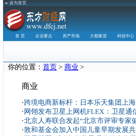
设为首页
首 页
企业要点
房产市场
大都家居
科技中心
你的位置：
首页
>
商业
>
商业
·
跨境电商新标杆：日本乐天集团上海爽
·
网翎发布卫星上网机FLEX：卫星通
化影响力品牌”奖
2026-08-03
·
北京人寿联合发起“北京市评审专家
2026-06-26
·
敦和基金会加入中国儿童早期发展共
补齐评审专家职业健康保障空白
202