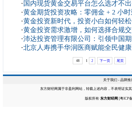
·
国内现货黄金交易平台怎么选才不出
14
·
黄金期货投资攻略：零佣金 + 2 小
·
黄金投资新时代，投资小白如何轻松
·
黄金投资需求激增，如何选择合规交
大门？
2025-08-06
·
沛达投资管理有限公司：引领中国期
04
·
北京人寿携手华润医商赋能全民健康
纪元
2025-07-18
卡”正式上线
2025-06-20
48
1
2
下一页
尾页
关于我们
-
品牌推
东方财经网
属于非盈利网站，转载上述内容，不表明证实其
版权所有·
东方财经网
[
粤ICP备