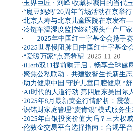
·
玉界巨匠 · 刘峰 收藏界瞩目的当代
同新范式
2026-05-25
·
“魔豆妈妈”20周年首场活动在京举
05-24
·
北京人寿与北京儿童医院在京发布—
述逆境重生与美丽同行的力量
2026-
·
冷链车温湿度监控终端源头生产厂家-
期健康保障方案
2026-04-30
·
2025年中国红十字基金会携手
28
·
2025世界慢阻肺日|中国红十字基
2型哮喘及慢阻肺病疾病教育会
2025
·
“爱暖万家”点亮希望
2025-11-20
开展专题疾病教育会
2025-11-24
·
iHerb双11提前购开启，畅享全球健
·
聚焦公私联动，共建数智生长新生态，
·
助力健康中国 守护儿童口腔健康 “
未来峰会精彩回顾
2025-10-22
·
AI时代的人道行动 第四届东吴国际
科学防龋公益行动”湖南岳阳站圆满
·
2025年8月最新黄金行情解析：震
2025-09-08
·
识铭财家庭管理“麦肯锡”模式服务
2025-08-22
·
2025年白银投资价值大吗？三大权
2025-08-22
·
伦敦金交易平台选择指南：合规平台
平台助力把握机遇
2025-08-20